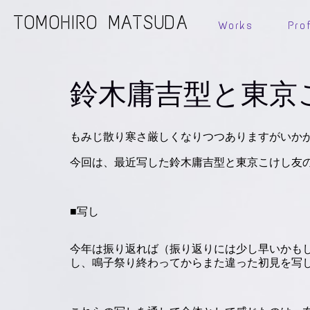
TOMOHIRO MATSUDA
Works
Prof
鈴木庸吉型と東京
もみじ散り寒さ厳しくなりつつありますがいか
今回は、最近写した鈴木庸吉型と東京こけし友
■写し
今年は振り返れば（振り返りには少し早いかも
し、鳴子祭り終わってからまた違った初見を写