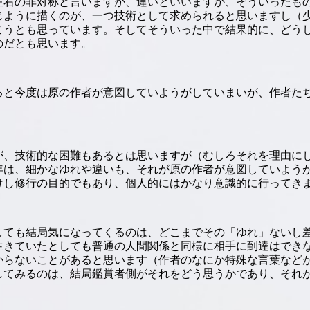
左右の非対称と言いますか、違いといいますか、そういったも
じように描くのが、一つ技術として求められると思いますし（
こうとも思っています。そしてそういった中で結果的に、どう
のだとも思います。
ると今度は原の作者が意図していようがしていまいが、作者た
が、技術的な困難もあるとは思いますが（むしろそれを理由に
年は、細かなゆれや違いも、それが原の作者が意図していよう
けし修行の目的でもあり、個人的にはかなり意識的に行ってき
しても結局気になってくるのは、どこまでその「ゆれ」ないし
生きていたとしても普通の人間関係と同様に相手に到達はでき
からないことがあると思います（作者のなにか特殊な言葉など
してみるのは、結局鑑賞者側がそれをどう思うかであり、それ