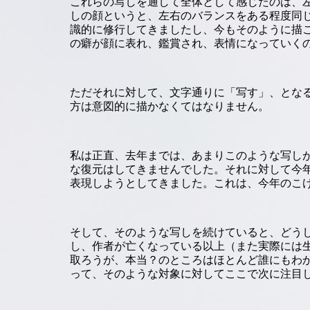
これらの写しを通して全体として感じたのは、
しの顔というと、左右のバランスをある程度同
識的に修行してきましたし、今もそのように描
の癖が顔に表れ、鑑賞され、表情になっていく
ただそれに対して、文字通りに「写す」、とな
方は意図的に描かなくてはなりません。
私は正直、去年までは、あまりこのような写し
な復元はしてきませんでした。それに対して今
表現しようとしてきました。これは、今年のこ
そして、そのような写しを続けていると、どう
し、作者が亡くなっている以上（また実際には
取ろうが、本当？のところはほとんど誰にもわ
って、そのような対象に対してここで次に注目