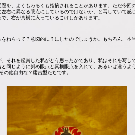
問題を、よくもわるくも指摘されることがあります。ただ今回
右に異なる眼点にしているのではないか、と写していて感じました。
めで、右が真横に入っているこけしがあります。
方をねらって？意図的に？にしたのでしょうか。もちろん、本
が、それを鑑賞した私がどう思ったかであり、私はそれを写し
吉と同じように斜め眼点と真横眼点を入れて、あるいは違うよ
、その他自由な？庸吉型たちです。