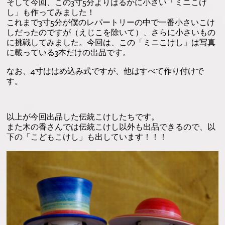
そして今回、この3寸5分よりはるかに小さい「ミニこけ
し」も作ってみました！
これまで3寸5分が僕のレパートリーの中で一番小さいこけ
しだったのですが（えじこを除いて）、さらに小さいもの
に挑戦してみました。今回は、この「ミニこけし」は写真
に載っている3本だけの出品です。
なお、4寸ははめ込み式ですが、他はすべて作り付けで
す。
以上が今回出品した伝統こけしたちです。
また木の香さんでは伝統こけし以外も出品できるので、以
下の「こどもこけし」も出しています！！！