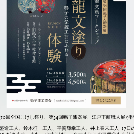
で第70回全国こけし祭り、第34回鳴子漆器展、江戸下町職人展が
孫盛造工人、鈴木征一工人、平賀輝幸工人、井上春未工人（7日