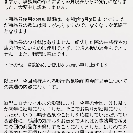
ますが、事務局の都合により10月現在からの発行になりま
した。大変申し訳ありません。
・商品券使用の有効期限は、令和3年3月31日までです。た
だ商品券の数には限りがありますので、なくなり次第終了
となります。
・商品券のつり銭はありません。紛失した際の再発行やお
店の印がないものは使用できず、ご購入後の返金もできま
せん。また、転売は禁止です。
・その他、常識的なご使用をお願い申し上げます。
以上が、今回発行される鳴子温泉物産協会商品券について
の共通の内容になります。
新型コロナウィルスの影響により、今年の全国こけし祭り
が来年に延期になりました。そこでお祭りが延期になりま
したが、いつも鳴子温泉やこけしを応援していただいてい
る皆様に、感謝の気持ちをお伝えできればと事務局で考え
て今回の商品券を発行することになりました。はじめての
企画でして不慣れな点があるかとは思いますが、少しでも